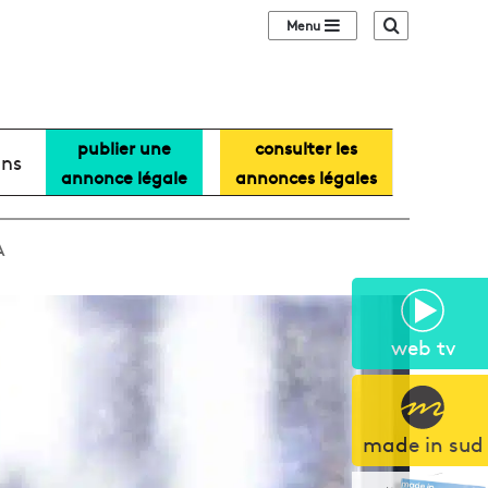
Sidebar (barre lat
Recherche
publier une
consulter les
ans
annonce légale
annonces légales
A
web tv
made in sud