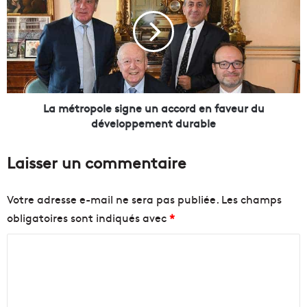
o
m
r
é
i
t
a
r
l
o
d
p
e
o
s
l
La métropole signe un accord en faveur du
r
e
développement durable
a
s
p
i
Laisser un commentaire
a
g
t
n
r
e
Votre adresse e-mail ne sera pas publiée.
Les champs
i
u
obligatoires sont indiqués avec
*
é
n
s
a
C
d
c
’
c
o
A
o
m
l
r
m
g