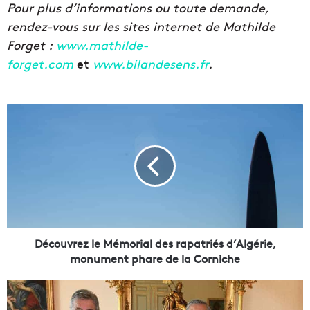
Pour plus d’informations ou toute demande,
rendez-vous sur les sites internet de Mathilde
Forget :
www.mathilde-
forget.com
et
www.bilandesens.fr
.
D
é
c
o
u
v
r
e
z
l
Découvrez le Mémorial des rapatriés d’Algérie,
e
monument phare de la Corniche
M
é
L
m
a