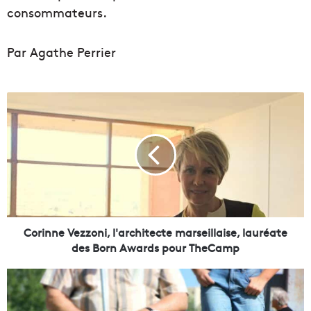
consommateurs.
Par Agathe Perrier
C
o
r
i
n
n
e
V
e
z
Corinne Vezzoni, l'architecte marseillaise, lauréate
z
des Born Awards pour TheCamp
o
n
L
i
e
,
D