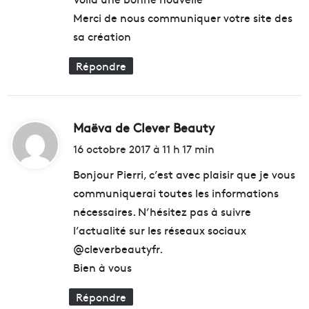
r
é
Merci de nous communiquer votre site des
d
v
:
sa création
s
o
p
l
Répondre
o
u
u
e
r
r
T
l
Maëva de Clever Beauty
d
h
e
e
r
i
16 octobre 2017 à 11 h 17 min
C
e
t
a
g
Bonjour Pierri, c’est avec plaisir que je vous
m
a
communiquerai toutes les informations
p
r
:
nécessaires. N’hésitez pas à suivre
d
l’actualité sur les réseaux sociaux
s
u
@cleverbeautyfr.
r
Bien à vous
l
e
Répondre
h