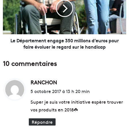
l
é
'
p
a
a
r
r
c
t
h
e
i
m
Le Département engage 350 millions d’euros pour
t
e
faire évoluer le regard sur le handicap
e
n
c
t
10 commentaires
t
e
e
n
m
g
a
RANCHON
d
a
r
g
i
5 octobre 2017 à 13 h 20 min
s
e
t
e
3
Super je suis votre initiative espère trouver
i
5
vos produits en 2018☘️
l
0
:
l
m
Répondre
a
i