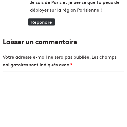
Je suis de Paris et je pense que tu peux de
déployer sur la région Parisienne !
Répondre
Laisser un commentaire
Votre adresse e-mail ne sera pas publiée.
Les champs
obligatoires sont indiqués avec
*
C
o
m
m
e
n
t