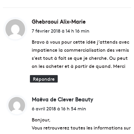
a
n
d
Ghebraoui Alix-Marie
d
i
c
i
7 février 2018 à 14 h 16 min
a
t
p
Bravo à vous pour cette idée j’attends avec
impatience la commercialisation des vernis
:
s’est tout à fait se que je cherche. Ou peut
on les acheter et à partir de quand. Merci
Répondre
Maëva de Clever Beauty
d
i
6 avril 2018 à 16 h 54 min
t
Bonjour,
Vous retrouverez toutes les informations sur
: