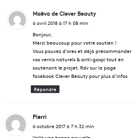
i
l
s
l
Maëva de Clever Beauty
d
e
i
,
o
i
6 avril 2018 à 17 h 08 min
l
n
t
a
s
Bonjour,
u
d
Merci beaucoup pour votre soutien !
r
’
:
Vous pouvez d’ores et déjà précommander
é
e
a
vos vernis naturels & anti-gaspi tout en
u
t
r
soutenant le projet. Rdv sur la page
e
o
facebook Clever Beauty pour plus d’infos
d
s
e
p
Répondre
s
o
B
u
o
r
r
f
Pierri
d
n
a
A
i
i
6 octobre 2017 à 7 h 32 min
w
r
t
a
e
Voilà une bonne nouvelle