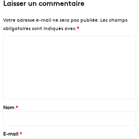
Laisser un commentaire
Votre adresse e-mail ne sera pas publiée.
Les champs
obligatoires sont indiqués avec
*
C
o
m
m
e
n
t
a
Nom
*
i
r
e
E-mail
*