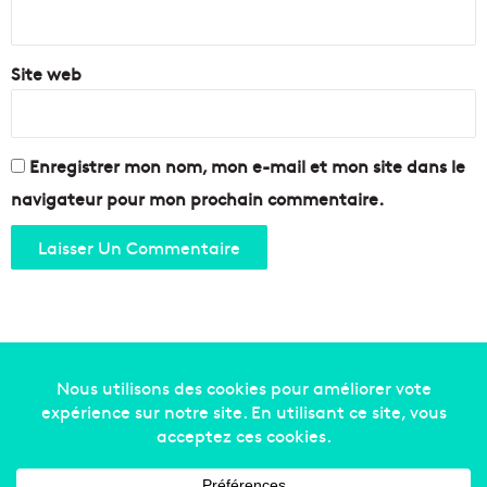
*
Site web
Enregistrer mon nom, mon e-mail et mon site dans le
navigateur pour mon prochain commentaire.
Copyright © 2014-2022
Made in Marseille
. Tous droits
réservés -
mentions légales
-
nous contacter
-
qui
sommes-nous
-
annonceurs