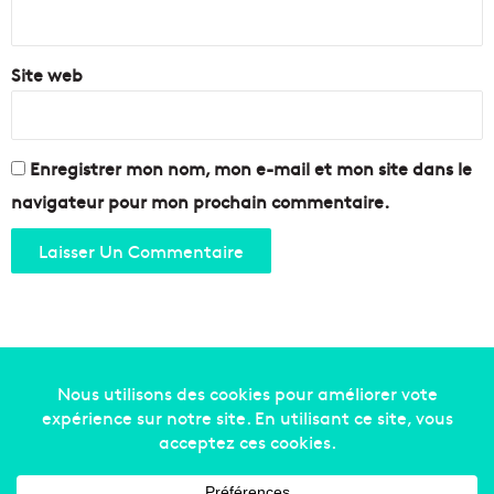
*
Site web
Enregistrer mon nom, mon e-mail et mon site dans le
navigateur pour mon prochain commentaire.
Copyright © 2014-2022
Made in Marseille
. Tous droits
réservés -
mentions légales
-
nous contacter
-
qui
sommes-nous
-
annonceurs