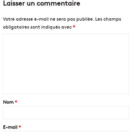
Laisser un commentaire
Votre adresse e-mail ne sera pas publiée.
Les champs
obligatoires sont indiqués avec
*
C
o
m
m
e
n
t
a
Nom
*
i
r
e
E-mail
*