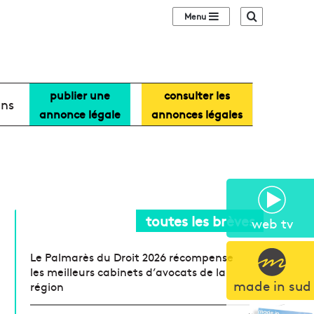
Sidebar (barre lat
Recherche
publier une
consulter les
ans
annonce légale
annonces légales
toutes les brèves
web tv
Le Palmarès du Droit 2026 récompense
les meilleurs cabinets d’avocats de la
made in sud
région