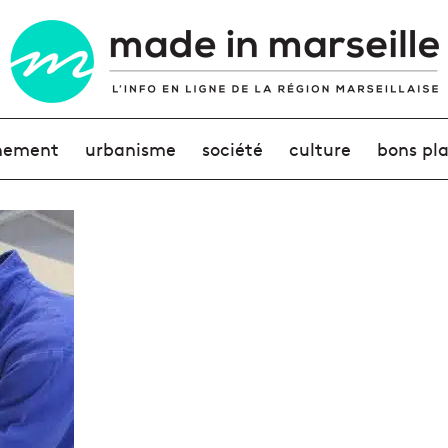
nement
urbanisme
société
culture
bons pl