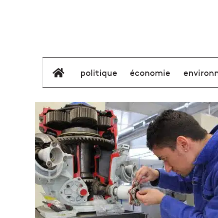
élément de menu
politique
économie
environ