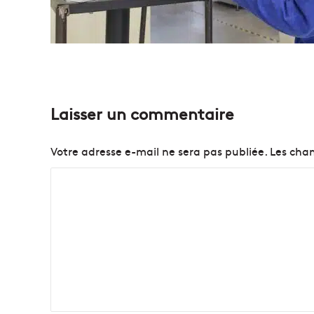
Laisser un commentaire
Votre adresse e-mail ne sera pas publiée.
Les cham
C
o
m
m
e
n
t