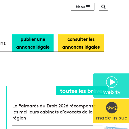
Sidebar (barre lat
Recherche
publier une
consulter les
ans
annonce légale
annonces légales
toutes les brèves
web tv
Le Palmarès du Droit 2026 récompense
les meilleurs cabinets d’avocats de la
made in sud
région