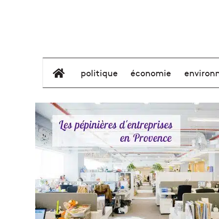
élément de menu
politique
économie
environ