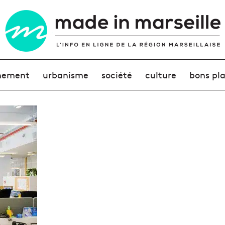
nement
urbanisme
société
culture
bons pl