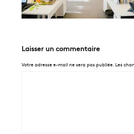
Laisser un commentaire
Votre adresse e-mail ne sera pas publiée.
Les cham
C
o
m
m
e
n
t