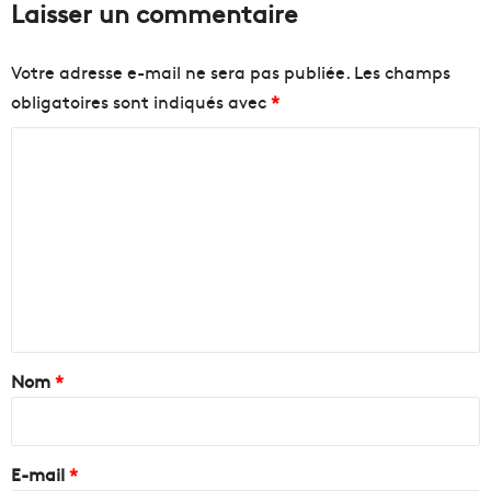
Laisser un commentaire
Votre adresse e-mail ne sera pas publiée.
Les champs
obligatoires sont indiqués avec
*
C
o
m
m
e
n
t
a
Nom
*
i
r
e
E-mail
*