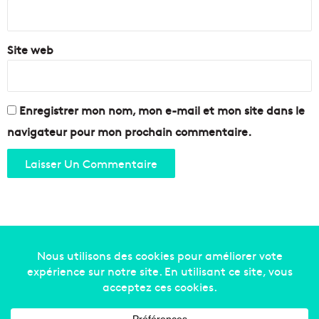
*
Site web
Enregistrer mon nom, mon e-mail et mon site dans le
navigateur pour mon prochain commentaire.
Copyright © 2014-2022
Made in Marseille
. Tous droits
réservés -
mentions légales
-
nous contacter
-
qui
sommes-nous
-
annonceurs