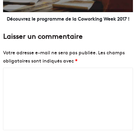
t
e
i
z
e
l
Découvrez le programme de la Coworking Week 2017 !
r
e
d
p
Laisser un commentaire
u
r
c
o
i
g
Votre adresse e-mail ne sera pas publiée.
Les champs
n
r
obligatoires sont indiqués avec
*
é
a
m
m
C
a
m
P
o
e
a
d
m
t
e
m
h
l
é
a
e
G
C
n
a
o
u
w
t
m
o
a