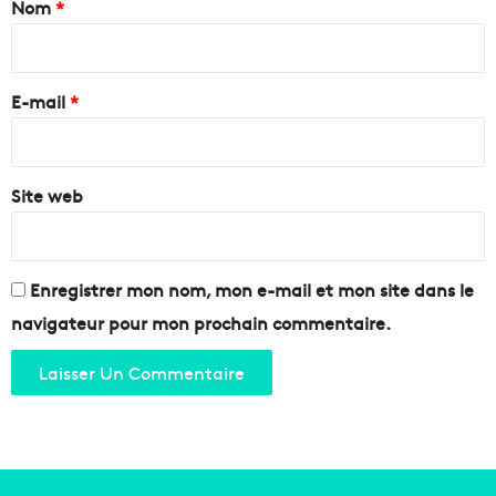
Nom
*
o
r
n
i
k
t
i
r
à
n
e
E-mail
*
l
g
a
W
*
J
e
o
e
l
Site web
k
i
2
e
0
t
1
t
Enregistrer mon nom, mon e-mail et mon site dans le
7
e
!
navigateur pour mon prochain commentaire.