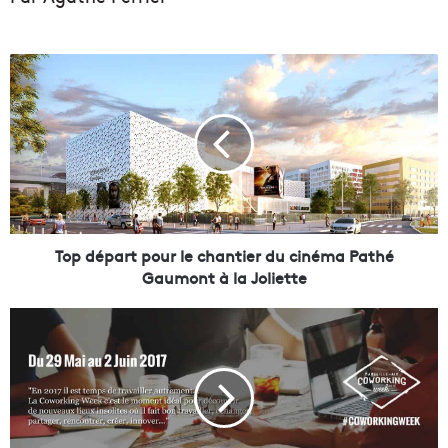
T
o
p
d
é
p
a
r
t
p
Top départ pour le chantier du cinéma Pathé
o
Gaumont à la Joliette
u
r
D
l
é
e
c
c
o
h
u
a
v
n
r