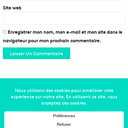
Site web
Enregistrer mon nom, mon e-mail et mon site dans le
navigateur pour mon prochain commentaire.
Copyright © 2014-2022
Made in Marseille
. Tous droits
réservés -
mentions légales
-
nous contacter
-
qui
sommes-nous
-
annonceurs
Facebook
X
Linkedin
YouTube
Instagram
RSS