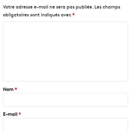
Votre adresse e-mail ne sera pas publiée.
Les champs
obligatoires sont indiqués avec
*
C
o
m
m
e
n
t
a
Nom
*
i
r
e
E-mail
*
*