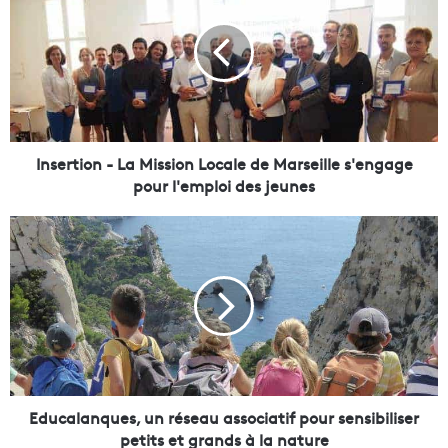
s
e
r
t
i
o
n
-
Insertion - La Mission Locale de Marseille s'engage
L
pour l'emploi des jeunes
a
M
E
i
d
s
u
s
c
i
a
o
l
n
a
L
n
o
q
c
u
Educalanques, un réseau associatif pour sensibiliser
a
e
petits et grands à la nature