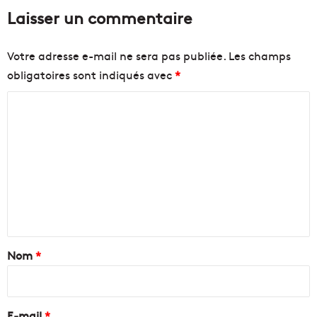
Laisser un commentaire
Votre adresse e-mail ne sera pas publiée.
Les champs
obligatoires sont indiqués avec
*
C
o
m
m
e
n
t
a
Nom
*
i
r
e
E-mail
*