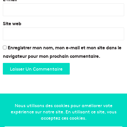
*
Site web
Enregistrer mon nom, mon e-mail et mon site dans le
navigateur pour mon prochain commentaire.
Copyright © 2014-2022
Made in Marseille
. Tous droits
réservés -
mentions légales
-
nous contacter
-
qui