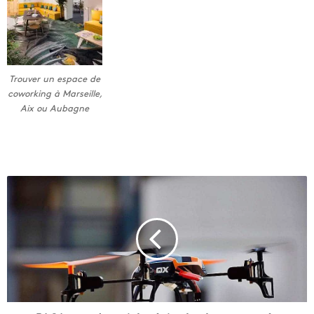
Trouver un espace de
coworking à Marseille,
Aix ou Aubagne
P
A
C
A
v
e
u
t
d