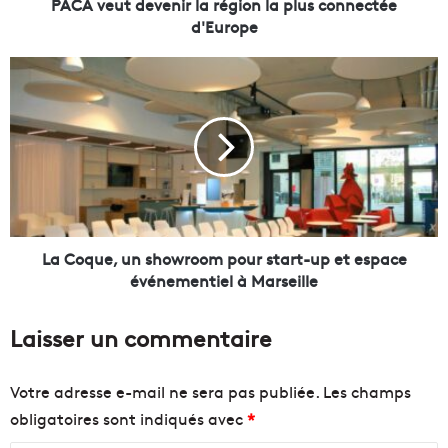
e
PACA veut devenir la région la plus connectée
v
d'Europe
e
n
L
i
a
r
C
l
o
a
q
r
u
é
e
g
,
i
u
o
n
La Coque, un showroom pour start-up et espace
n
s
événementiel à Marseille
l
h
a
o
Laisser un commentaire
p
w
l
r
u
o
Votre adresse e-mail ne sera pas publiée.
Les champs
s
o
obligatoires sont indiqués avec
*
c
m
o
p