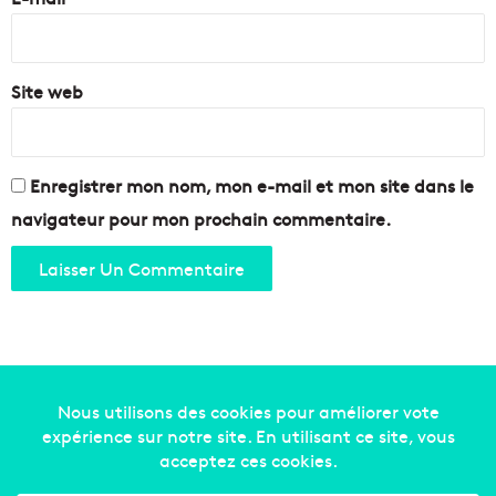
*
Site web
Enregistrer mon nom, mon e-mail et mon site dans le
navigateur pour mon prochain commentaire.
Copyright © 2014-2022
Made in Marseille
. Tous droits
réservés -
mentions légales
-
nous contacter
-
qui