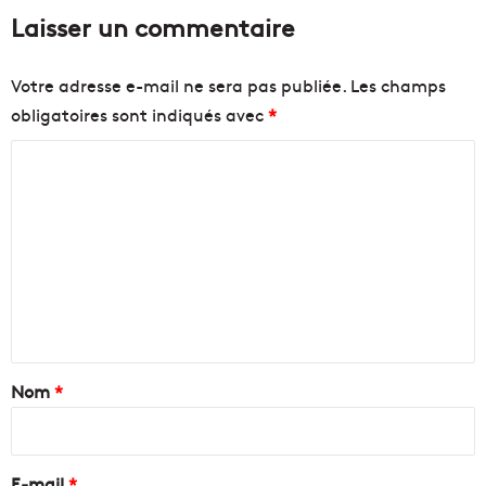
Laisser un commentaire
Votre adresse e-mail ne sera pas publiée.
Les champs
obligatoires sont indiqués avec
*
C
o
m
m
e
n
t
a
Nom
*
i
r
e
E-mail
*