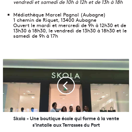
vendredi et samedi de 10h à 12h et de 13h à 18h
Médiathèque Marcel Pagnol (Aubagne)
1 chemin de Riquet, 13400 Aubagne
Ouvert le mardi et mercredi de 9h à 12h30 et de
13h30 à 18h30, le vendredi de 13h30 à 18h30 et le
samedi de 9h à 17h
S
k
o
l
a
-
U
n
e
b
Skola - Une boutique école qui forme à la vente
o
s'installe aux Terrasses du Port
u