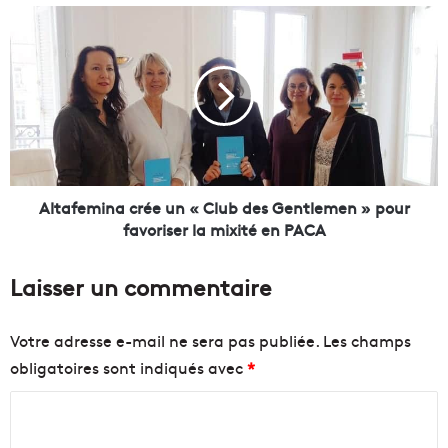
t
A
i
l
q
t
u
a
e
f
é
e
c
m
o
i
l
n
e
a
Altafemina crée un « Club des Gentlemen » pour
q
c
favoriser la mixité en PACA
u
r
i
é
Laisser un commentaire
f
e
o
u
r
n
Votre adresse e-mail ne sera pas publiée.
Les champs
m
«
obligatoires sont indiqués avec
*
e
à
C
C
l
l
a
u
o