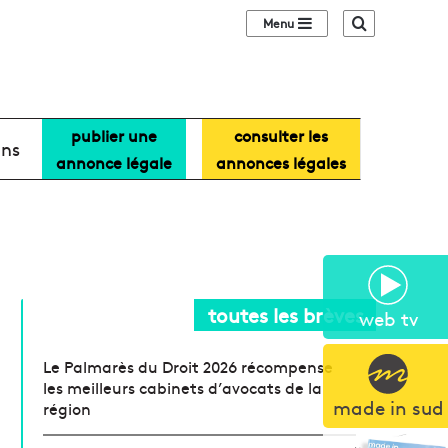
Sidebar (barre lat
Recherche
publier une
consulter les
ans
annonce légale
annonces légales
toutes les brèves
web tv
Le Palmarès du Droit 2026 récompense
les meilleurs cabinets d’avocats de la
made in sud
région