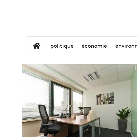
élément de menu
politique
économie
environ