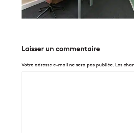
Laisser un commentaire
Votre adresse e-mail ne sera pas publiée.
Les cham
C
o
m
m
e
n
t