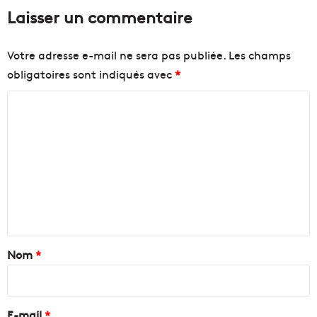
Laisser un commentaire
Votre adresse e-mail ne sera pas publiée.
Les champs
obligatoires sont indiqués avec
*
C
o
m
m
e
n
t
a
Nom
*
i
r
e
E-mail
*