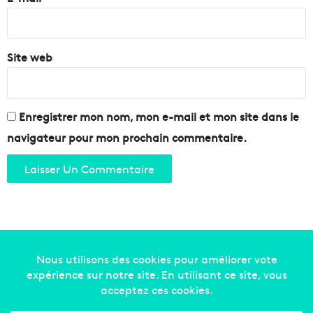
*
Site web
Enregistrer mon nom, mon e-mail et mon site dans le
navigateur pour mon prochain commentaire.
Copyright © 2014-2022
Made in Marseille
. Tous droits
réservés -
mentions légales
-
nous contacter
-
qui