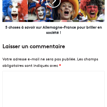
c
s
o
e
m
s
m
à
e
s
r
a
5 choses à savoir sur Allemagne-France pour briller en
c
v
société !
i
o
a
i
Laisser un commentaire
l
r
d
s
e
u
Votre adresse e-mail ne sera pas publiée.
Les champs
l
r
obligatoires sont indiqués avec
*
a
A
C
l
C
a
l
p
e
o
e
m
m
l
a
m
e
g
t
n
e
t
e