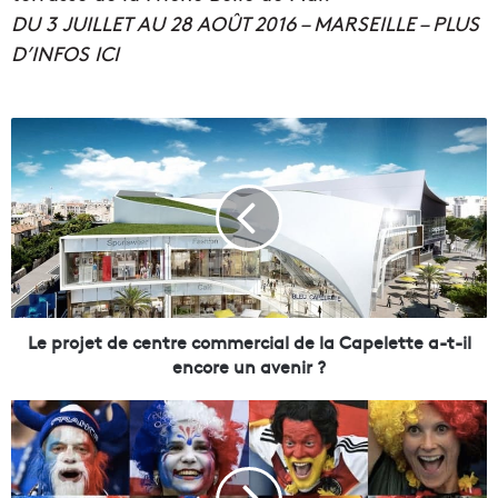
DU 3 JUILLET AU 28 AOÛT 2016 – MARSEILLE – PLUS
D’INFOS ICI
L
e
p
r
o
j
e
t
d
e
Le projet de centre commercial de la Capelette a-t-il
c
encore un avenir ?
e
n
5
t
c
r
h
e
o