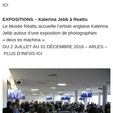
ICI
EXPOSITIONS – Katerina Jebb à Reattu
Le Musée Réattu accueille l’artiste anglaise Katerina
Jebb autour d’une exposition de photographies
« deus ex machina ».
DU 2 JUILLET AU 31 DÉCEMBRE 2016 – ARLES –
PLUS D’INFOS ICI
L
e
p
a
c
t
e
d