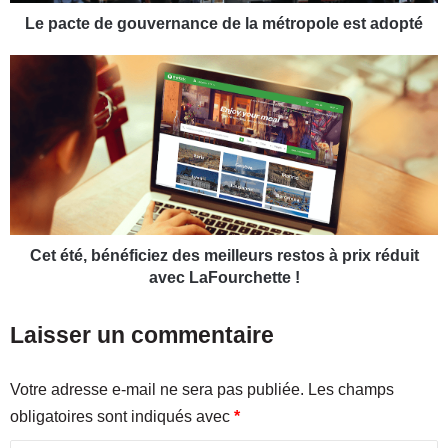
e
g
Le pacte de gouvernance de la métropole est adopté
o
u
C
v
e
e
t
r
é
n
t
a
é
n
,
c
b
e
é
d
n
Cet été, bénéficiez des meilleurs restos à prix réduit
e
é
avec LaFourchette !
l
f
a
i
Laisser un commentaire
m
c
é
i
t
e
Votre adresse e-mail ne sera pas publiée.
Les champs
r
z
obligatoires sont indiqués avec
*
o
d
p
e