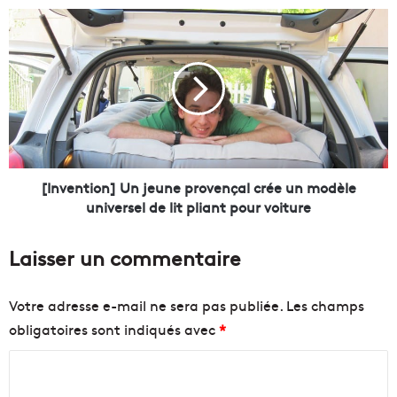
i
[
s
I
s
n
e
v
m
e
o
n
b
t
i
i
l
o
i
n
[Invention] Un jeune provençal crée un modèle
s
]
universel de lit pliant pour voiture
e
U
n
n
Laisser un commentaire
t
j
p
e
o
u
Votre adresse e-mail ne sera pas publiée.
Les champs
u
n
obligatoires sont indiqués avec
*
r
e
a
p
C
i
r
d
o
o