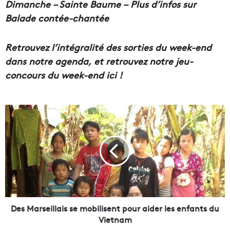
Dimanche – Sainte Baume – Plus d’infos sur
Balade contée-chantée
Retrouvez l’intégralité des sorties du week-end
dans notre agenda,
et retrouvez notre jeu-
concours du week-end ici !
D
e
s
M
a
r
s
e
i
l
Des Marseillais se mobilisent pour aider les enfants du
l
Vietnam
a