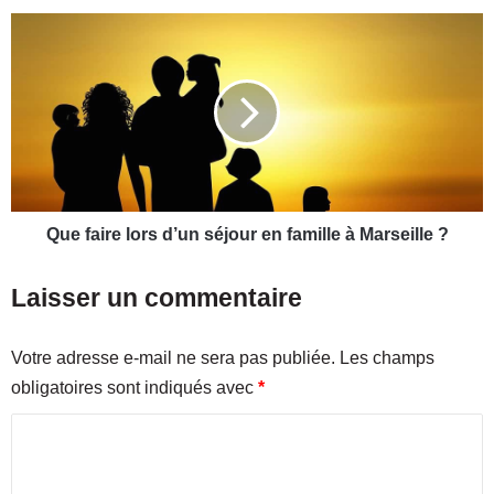
i
s
Q
p
u
e
e
n
f
s
a
a
i
b
r
l
e
e
l
d
o
Que faire lors d’un séjour en famille à Marseille ?
e
r
l
s
Laisser un commentaire
'
d
E
’
u
u
Votre adresse e-mail ne sera pas publiée.
Les champs
r
n
obligatoires sont indiqués avec
*
o
s
2
é
C
0
j
o
1
o
6
u