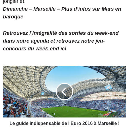
jonglerie).
Dimanche – Marseille – Plus d’infos sur Mars en
baroque
Retrouvez l’intégralité des sorties du week-end
dans notre agenda et retrouvez notre jeu-
concours du week-end ici
L
e
g
u
i
d
e
i
n
d
Le guide indispensable de l'Euro 2016 à Marseille !