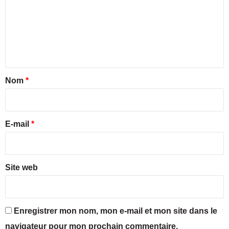
m
à
r
m
M
e
a
n
e
r
f
n
s
a
e
m
t
i
i
a
Nom
*
l
l
i
l
l
e
e
r
!
à
e
E-mail
*
M
a
*
r
s
Site web
e
i
l
l
Enregistrer mon nom, mon e-mail et mon site dans le
e
navigateur pour mon prochain commentaire.