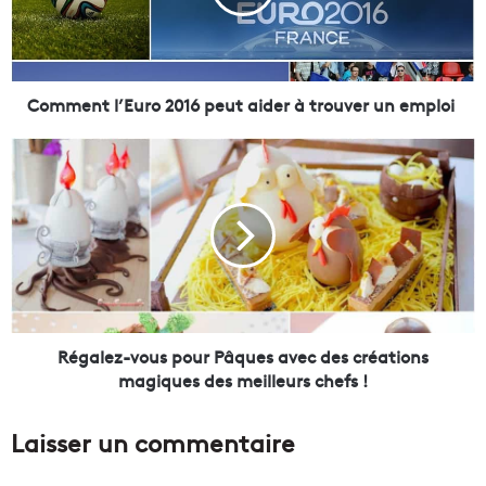
n
t
l
’
E
Comment l’Euro 2016 peut aider à trouver un emploi
u
r
R
o
é
2
g
0
a
1
l
6
e
p
z
e
-
u
v
t
o
Régalez-vous pour Pâques avec des créations
a
u
magiques des meilleurs chefs !
i
s
d
p
Laisser un commentaire
e
o
r
u