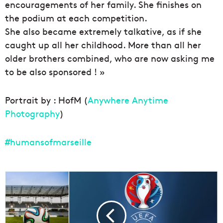
encouragements of her family. She finishes on
the podium at each competition.
She also became extremely talkative, as if she
caught up all her childhood. More than all her
older brothers combined, who are now asking me
to be also sponsored ! »
Portrait by : HofM (
Anywhere Anytime
Photography
)
‪#‎
humansofmarseille‬
C
o
m
m
e