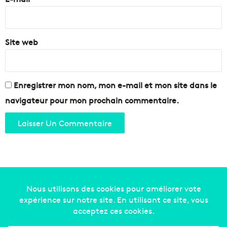
*
Site web
Enregistrer mon nom, mon e-mail et mon site dans le
navigateur pour mon prochain commentaire.
Copyright © 2014-2022
Made in Marseille
. Tous droits
réservés -
mentions légales
-
nous contacter
-
qui