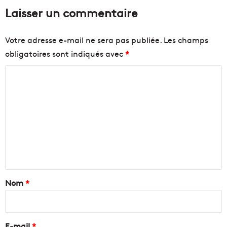
Laisser un commentaire
Votre adresse e-mail ne sera pas publiée.
Les champs
obligatoires sont indiqués avec
*
C
o
m
m
e
n
t
a
Nom
*
i
r
e
E-mail
*