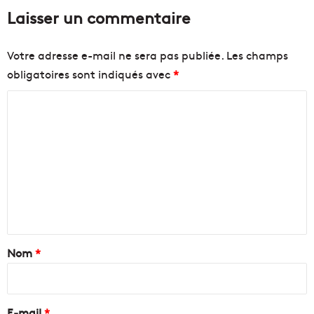
Laisser un commentaire
Votre adresse e-mail ne sera pas publiée.
Les champs
obligatoires sont indiqués avec
*
C
o
m
m
e
n
t
a
Nom
*
i
r
e
E-mail
*