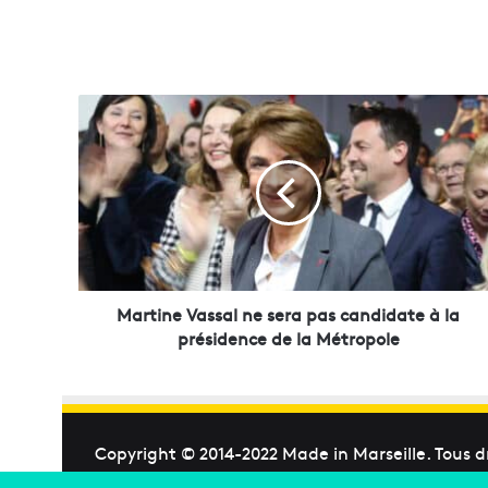
M
a
r
t
i
n
e
V
a
s
Martine Vassal ne sera pas candidate à la
s
présidence de la Métropole
a
l
n
e
s
Copyright © 2014-2022
Made in Marseille
. Tous d
e