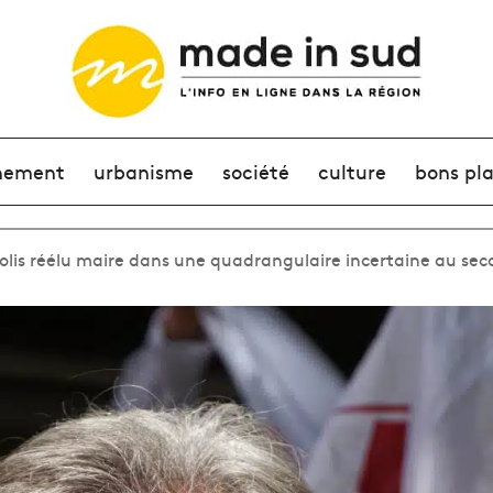
nement
urbanisme
société
culture
bons pl
rolis réélu maire dans une quadrangulaire incertaine au sec