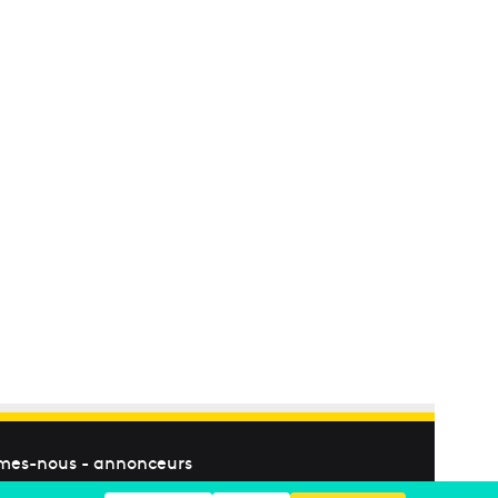
mes-nous
-
annonceurs
Facebook
X
Linkedin
YouTube
Instagram
RSS