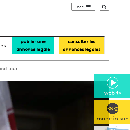
Sidebar (barre lat
Recherche
publier une
consulter les
ans
annonce légale
annonces légales
ond tour
web tv
made in sud