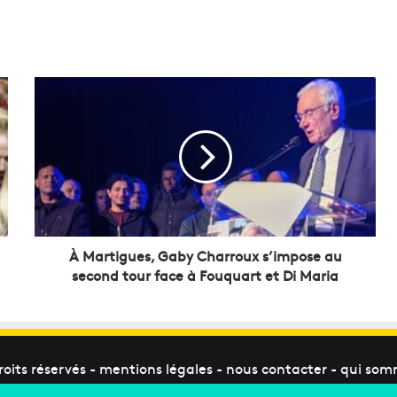
À
M
a
r
t
i
g
u
e
s
À Martigues, Gaby Charroux s’impose au
,
second tour face à Fouquart et Di Maria
G
a
b
y
C
roits réservés -
mentions légales
-
nous contacter
-
qui som
h