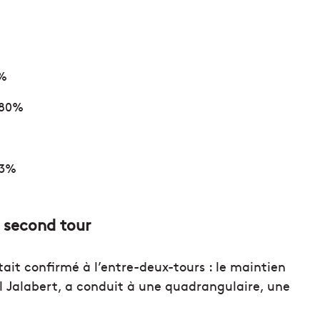
9%
,80%
73%
e second tour
tait confirmé à l’entre-deux-tours : le maintien
l Jalabert, a conduit à une quadrangulaire, une