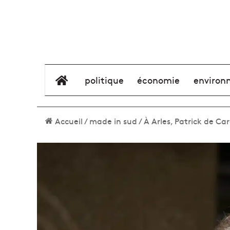
élément de menu
politique
économie
environ
Accueil
/
made in sud
/
À Arles, Patrick de Ca