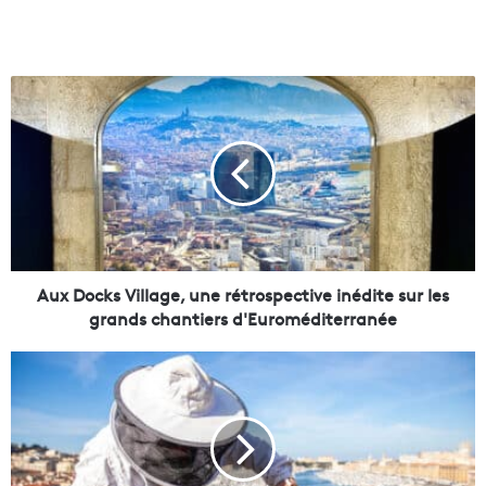
A
u
x
D
o
c
k
s
V
i
Aux Docks Village, une rétrospective inédite sur les
l
grands chantiers d'Euroméditerranée
l
a
À
g
M
e
a
,
r
u
s
n
e