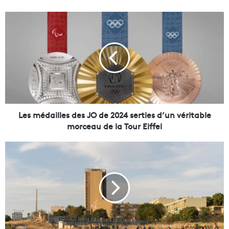
L
e
s
m
é
d
a
i
l
l
Les médailles des JO de 2024 serties d’un véritable
e
morceau de la Tour Eiffel
s
d
U
e
n
s
a
J
p
O
p
d
e
e
l
2
à