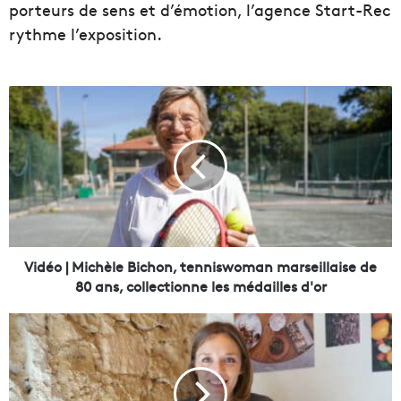
porteurs de sens et d’émotion, l’agence Start-Rec
rythme l’exposition.
V
i
d
é
o
|
M
i
c
h
Vidéo | Michèle Bichon, tenniswoman marseillaise de
è
80 ans, collectionne les médailles d'or
l
e
E
B
m
i
k
c
i
h
P