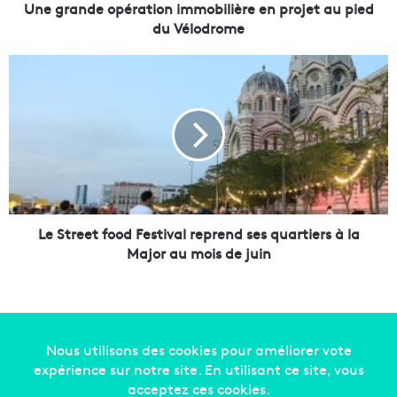
o
Une grande opération immobilière en projet au pied
p
du Vélodrome
é
r
L
a
e
t
S
i
t
o
r
n
e
i
e
m
t
m
f
o
o
Le Street food Festival reprend ses quartiers à la
b
o
Major au mois de juin
i
d
l
F
i
e
è
s
r
t
e
i
Copyright © 2014-2022
Made in Marseille
. Tous droits
e
v
réservés -
mentions légales
-
nous contacter
-
qui
n