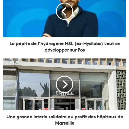
p
é
p
i
t
e
d
e
La pépite de l’hydrogène HSL (ex-Hysilabs) veut se
l
développer sur Fos
’
h
U
y
n
d
e
r
g
o
r
g
a
è
n
n
d
e
e
H
l
Une grande loterie solidaire au profit des hôpitaux de
S
o
Marseille
L
t