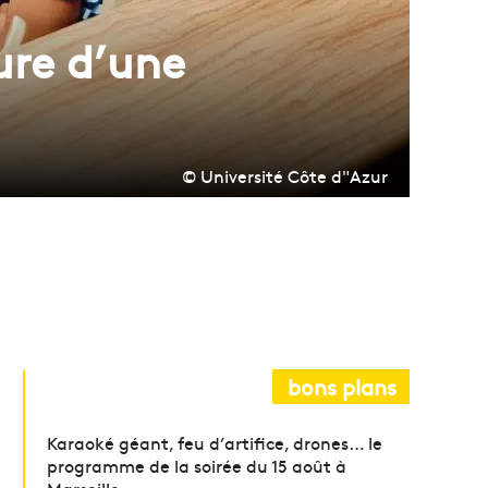
ure d’une
© Université Côte d"Azur
bons plans
Karaoké géant, feu d’artifice, drones… le
programme de la soirée du 15 août à