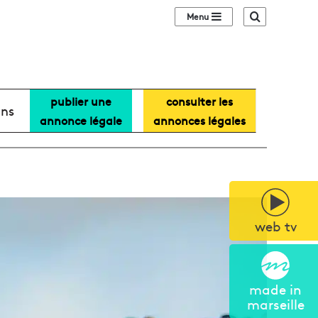
Sidebar (barre lat
Recherche
publier une
consulter les
ans
annonce légale
annonces légales
web tv
made in
marseille