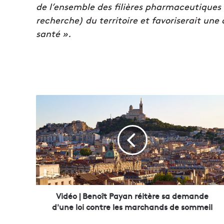
de l’ensemble des filières pharmaceutiques (o
recherche) du territoire et favoriserait une
santé ».
V
i
d
é
o
|
B
e
n
o
Vidéo | Benoît Payan réitère sa demande
î
d'une loi contre les marchands de sommeil
t