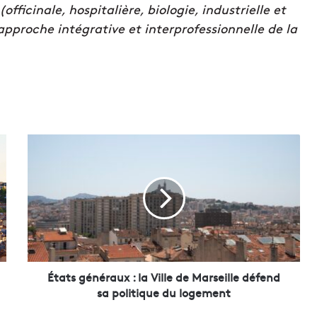
fficinale, hospitalière, biologie, industrielle et
 approche intégrative et interprofessionnelle de la
É
t
a
t
s
g
é
n
é
r
États généraux : la Ville de Marseille défend
a
sa politique du logement
u