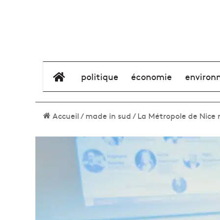
élément de menu
politique
économie
environ
Accueil
/
made in sud
/
La Métropole de Nice 