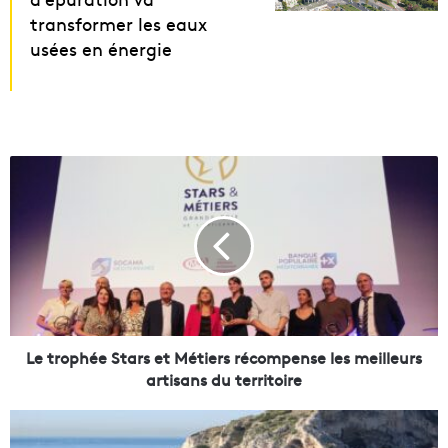
transformer les eaux
usées en énergie
L
e
t
r
o
p
h
é
e
S
Le trophée Stars et Métiers récompense les meilleurs
t
artisans du territoire
a
r
A
s
u