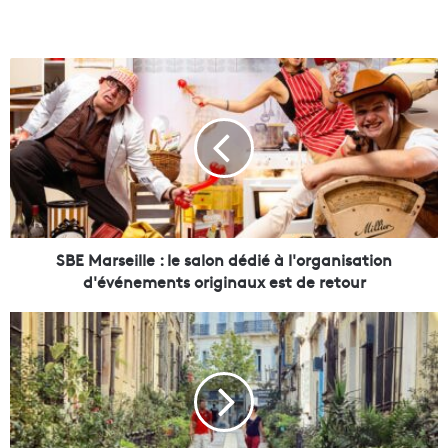
S
B
E
M
a
r
s
e
i
l
SBE Marseille : le salon dédié à l'organisation
l
d'événements originaux est de retour
e
:
À
l
M
e
a
s
r
a
s
l
e
o