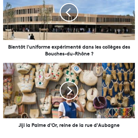
e
n
t
ô
t
l
'
u
Bientôt l'uniforme expérimenté dans les collèges des
n
Bouches-du-Rhône ?
i
f
J
o
i
r
j
m
i
e
l
e
a
x
P
p
a
é
l
r
m
Jiji la Palme d'Or, reine de la rue d'Aubagne
i
e
m
d