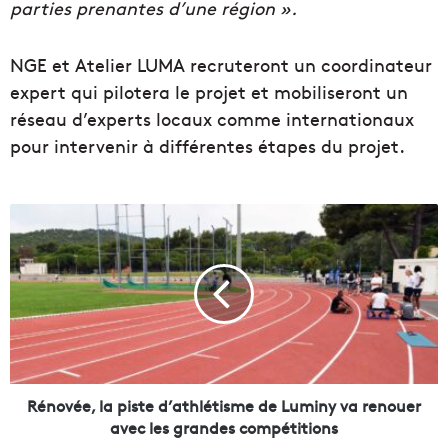
parties prenantes d’une région ».
NGE et Atelier LUMA recruteront un coordinateur
expert qui pilotera le projet et mobiliseront un
réseau d’experts locaux comme internationaux
pour intervenir à différentes étapes du projet.
R
é
n
o
v
é
e
,
l
a
Rénovée, la piste d’athlétisme de Luminy va renouer
p
avec les grandes compétitions
i