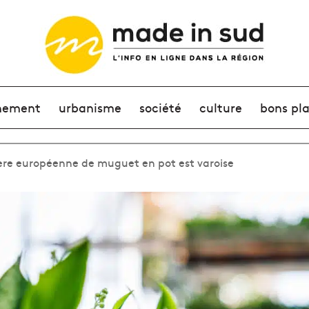
nement
urbanisme
société
culture
bons pl
ère européenne de muguet en pot est varoise