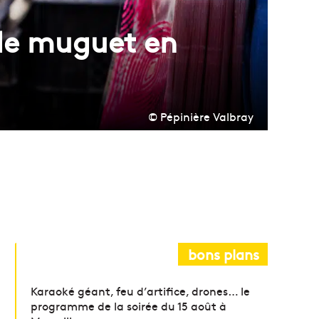
 de muguet en
© Pépinière Valbray
bons plans
Karaoké géant, feu d’artifice, drones… le
programme de la soirée du 15 août à