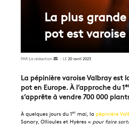
La plus grande
pot est varoise
La rédaction
Envoyer
20 avril 2023
un
courriel
La pépinière varoise Valbray est
e
pot en Europe. À l’approche du 1
s’apprête à vendre 700 000 plant
er
À quelques jours du 1
mai, la
pépinière Val
Sanary, Ollioules et Hyères «
pour faire sor