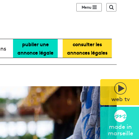
Sidebar (barre lat
Recherche
publier une
consulter les
ans
annonce légale
annonces légales
web tv
made in
marseille