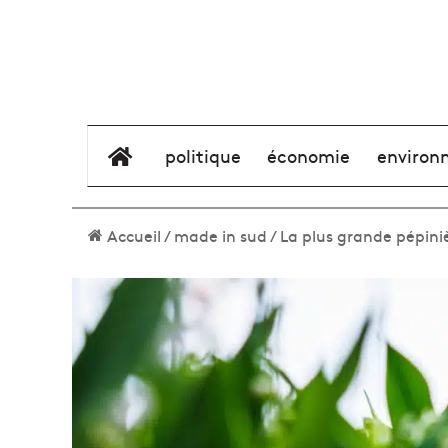
élément de menu
politique
économie
environ
Accueil
/
made in sud
/
La plus grande pépini