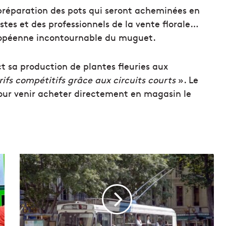
 préparation des pots qui seront acheminées en
istes et des professionnels de la vente florale…
ropéenne incontournable du muguet.
ct sa production de plantes fleuries aux
rifs compétitifs grâce aux circuits courts
». Le
pour venir acheter directement en magasin le
L
e
s
C
I
Q
p