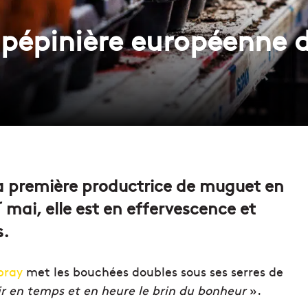
 pépinière européenne
 la première productrice de muguet en
r
mai, elle est en effervescence et
s.
bray
met les bouchées doubles sous ses serres de
tir en temps et en heure le brin du bonheur
».