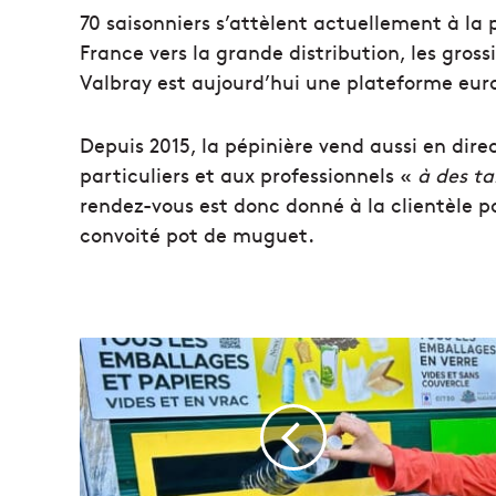
70 saisonniers s’attèlent actuellement à la
France vers la grande distribution, les gross
Valbray est aujourd’hui une plateforme eu
Depuis 2015, la pépinière vend aussi en dire
particuliers et aux professionnels «
à des ta
rendez-vous est donc donné à la clientèle 
convoité pot de muguet.
L
e
t
r
i
d
e