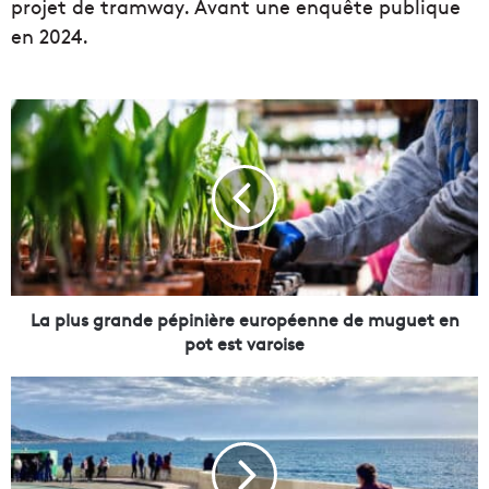
projet de tramway. Avant une enquête publique
en 2024.
L
a
p
l
u
s
g
r
a
n
La plus grande pépinière européenne de muguet en
d
pot est varoise
e
p
L
é
a
p
C
i
o
n
r