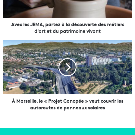
s
J
E
M
Avec les JEMA, partez à la découverte des métiers
A
d'art et du patrimoine vivant
,
p
À
a
M
r
a
t
r
e
s
z
e
à
i
l
l
a
l
d
e
À Marseille, le « Projet Canopée » veut couvrir les
é
,
autoroutes de panneaux solaires
c
l
o
e
u
«
v
P