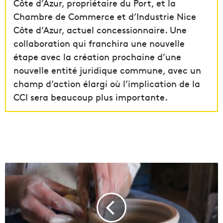
Côte d’Azur, propriétaire du Port, et la
Chambre de Commerce et d’Industrie Nice
Côte d’Azur, actuel concessionnaire. Une
collaboration qui franchira une nouvelle
étape avec la création prochaine d’une
nouvelle entité juridique commune, avec un
champ d’action élargi où l’implication de la
CCI sera beaucoup plus importante.
A
v
e
c
l
e