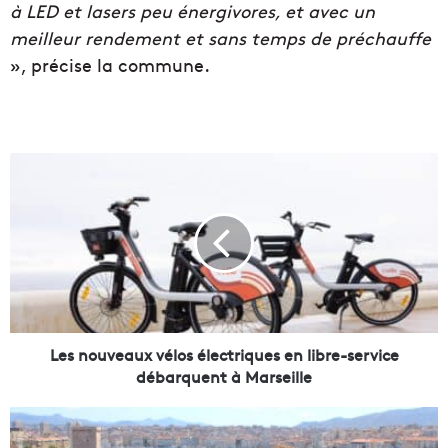
à LED et lasers peu énergivores, et avec un
meilleur rendement et sans temps de préchauffe
», précise la commune.
L
e
s
n
o
u
v
e
a
u
Les nouveaux vélos électriques en libre-service
x
débarquent à Marseille
v
é
G
l
e