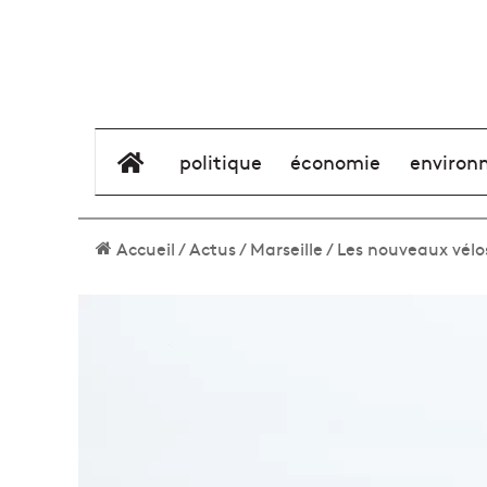
élément de menu
politique
économie
environ
Accueil
/
Actus
/
Marseille
/
Les nouveaux vélos