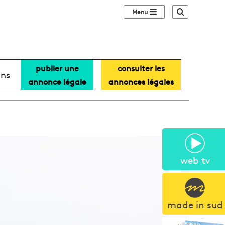
Sidebar (barre lat
Recherche
publier une
consulter les
ans
annonce légale
annonces légales
web tv
made in sud