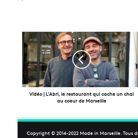
V
i
d
é
o
|
L
’
A
b
Vidéo | L’Abri, le restaurant qui cache un chai
r
au coeur de Marseille
i
,
l
e
r
Copyright © 2014-2022
Made in Marseille
. Tous d