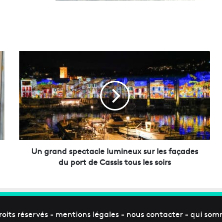
U
n
g
r
a
n
d
s
p
e
Un grand spectacle lumineux sur les façades
c
du port de Cassis tous les soirs
t
a
c
l
e
roits réservés -
mentions légales
-
nous contacter
-
qui som