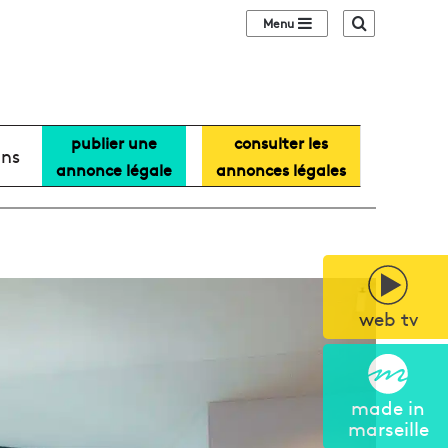
Sidebar (barre lat
Recherche
publier une
consulter les
ans
annonce légale
annonces légales
web tv
made in
marseille