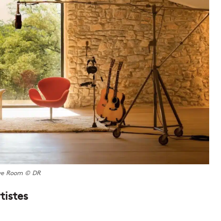
ive Room © DR
tistes