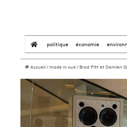
élément de menu
politique
économie
environ
Accueil
/
made in sud
/
Brad Pitt et Damien Qu