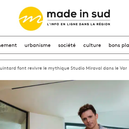
nement
urbanisme
société
culture
bons pl
intard font revivre le mythique Studio Miraval dans le Var