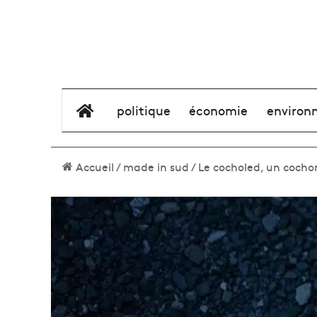
élément de menu
politique
économie
environ
Accueil
/
made in sud
/
Le cocholed, un cocho