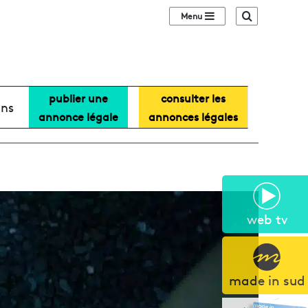
Sidebar (barre lat
Recherche
publier une
consulter les
ans
annonce légale
annonces légales
web tv
made in sud