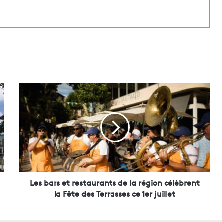
L
e
s
b
a
r
s
e
t
r
Les bars et restaurants de la région célèbrent
e
la Fête des Terrasses ce 1er juillet
s
t