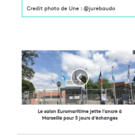
Credit photo de Une : @jurebaudo
L
e
s
a
l
o
n
E
u
r
Le salon Euromaritime jette l'ancre à
o
Marseille pour 3 jours d'échanges
m
a