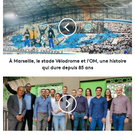
À
M
a
r
s
e
i
l
l
e
À Marseille, le stade Vélodrome et l'OM, une histoire
,
qui dure depuis 85 ans
l
e
Q
s
u
t
a
a
t
d
r
e
e
V
s
é
t
l
a