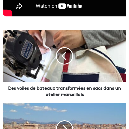
D
e
s
v
o
i
l
e
s
d
Des voiles de bateaux transformées en sacs dans un
e
atelier marseillais
b
a
L
t
e
e
s
a
é