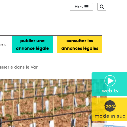
Sidebar (barre lat
Recherche
publier une
consulter les
ans
annonce légale
annonces légales
sserie dans le Var
web tv
made in sud