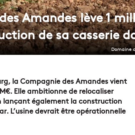
es Amandes lève 1 mill
uction de sa casserie d
Domaine d
rg, la Compagnie des Amandes vient
 M
€. Elle ambitionne
de relocaliser
n lançant également la construction
ar. L’usine devrait être opérationnelle