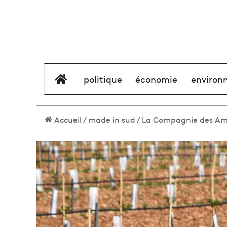
élément de menu
politique
économie
environ
Accueil
/
made in sud
/
La Compagnie des Amand