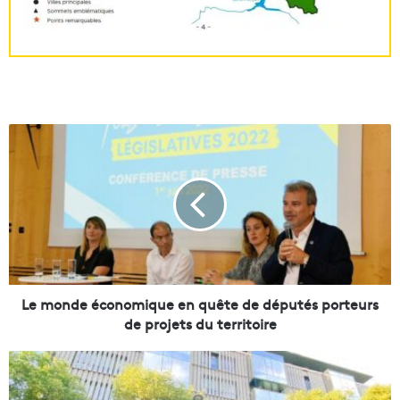
L
e
m
o
n
d
e
é
c
o
Le monde économique en quête de députés porteurs
n
de projets du territoire
o
m
À
i
l
q
’