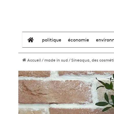
élément de menu
politique
économie
environ
Accueil
/
made in sud
/
Sineaqua, des cosméti