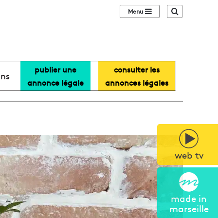
Sidebar (barre lat
Recherche
publier une
consulter les
ans
annonce légale
annonces légales
web tv
made in
marseille