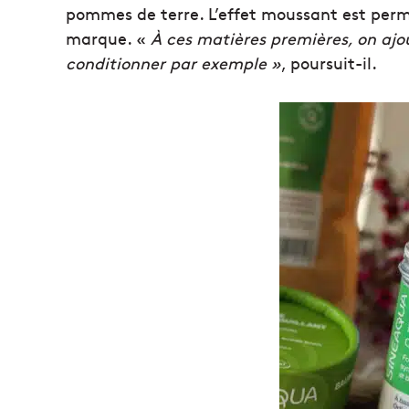
pommes de terre. L’effet moussant est permi
marque. «
À ces matières premières, on aj
conditionner par exemple »
, poursuit-il.