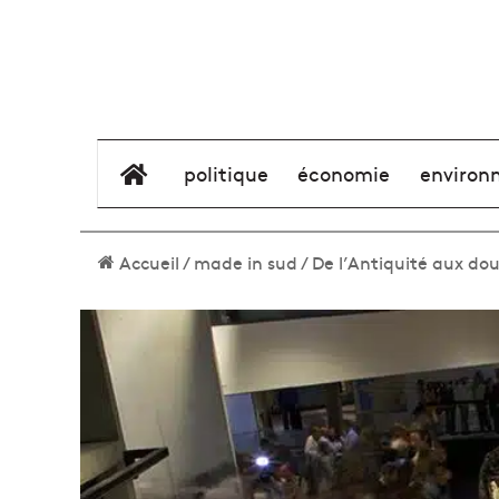
élément de menu
politique
économie
environ
Accueil
/
made in sud
/
De l’Antiquité aux do