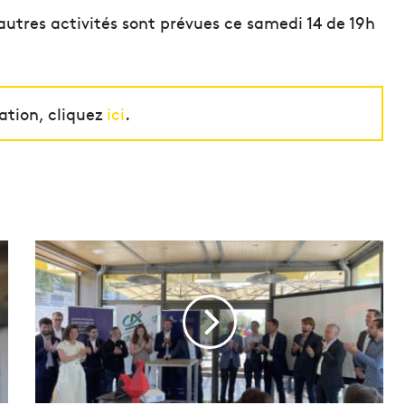
autres activités sont prévues ce samedi 14 de 19h
ation, cliquez
ici
.
N
e
x
t
T
o
p
2
0