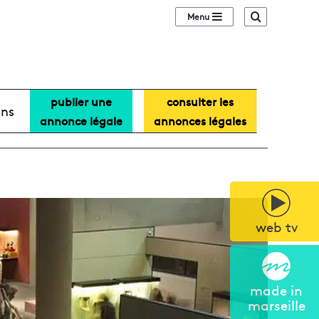
Sidebar (barre lat
Recherche
publier une
consulter les
ans
annonce légale
annonces légales
web tv
made in
marseille