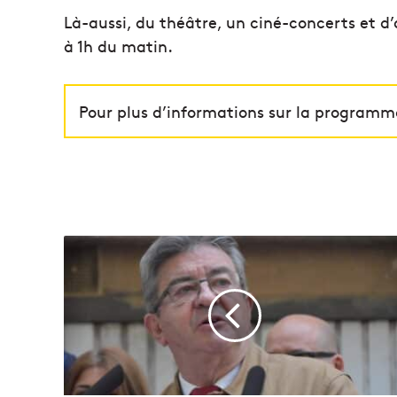
Là-aussi, du théâtre, un ciné-concerts et d’
à 1h du matin.
Pour plus d’informations sur la programm
L
é
g
i
s
l
a
t
i