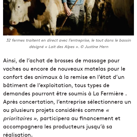
32 fermes traitent en direct avec l’entreprise, le tout dans le bassin
désigné « Lait des Alpes ». © Justine Hern
Ainsi, de l’achat de brosses de massage pour
vaches
ou encore de nouveaux
matelas
pour le
confort
d
es animaux à la
remise
en l’état d’u
n
bâtiment de l’exploitation, tous types de
demandes pourront être soumis à La Fermière
.
Après concertation, l’entreprise sélectionnera un
ou plusieurs projets considérés comme
«
prioritaires »,
participera au financement et
accompagnera les producteurs jusqu’à sa
réalisation.