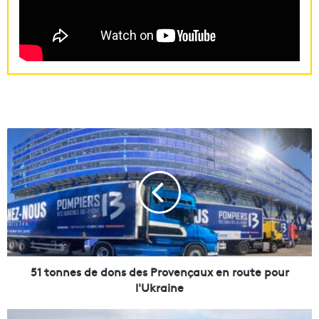
5
1
t
o
n
n
e
s
d
e
51 tonnes de dons des Provençaux en route pour
d
l'Ukraine
o
n
V