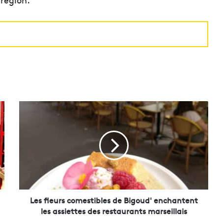
L
e
s
f
l
e
u
r
s
c
Les fleurs comestibles de Bigoud' enchantent
o
les assiettes des restaurants marseillais
m