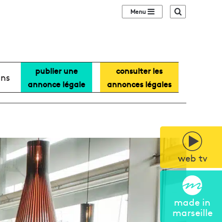
Sidebar (barre lat
Recherche
publier une
consulter les
ans
annonce légale
annonces légales
web tv
made in
marseille