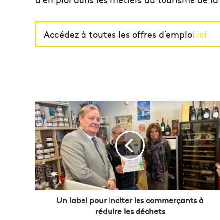
Accédez à toutes les offres d’emploi
ici
U
n
l
a
b
e
l
p
o
u
Un label pour inciter les commerçants à
r
réduire les déchets
i