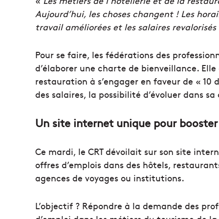
«
Les métiers de l’hôtellerie et de la resta
Aujourd’hui, les
choses changent ! Les horai
travail améliorées et les salaires
revalorisés
Pour se faire, les fédérations des professio
d’élaborer une charte de bienveillance. Elle
restauration à s’engager en faveur de « 10
des salaires, la possibilité d’évoluer dans sa
Un site internet unique pour booster 
Ce mardi, le CRT dévoilait sur son site inte
offres d’emplois dans des hôtels, restauran
agences de voyages ou institutions.
L’objectif ? Répondre à la demande des profe
d’emploi dans les métiers du tourisme de la